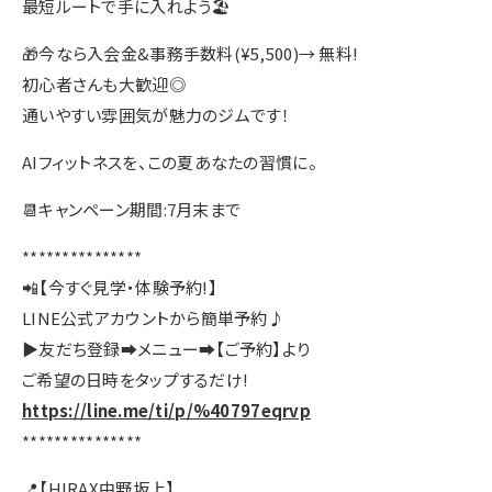
最短ルートで手に入れよう🏖
🎁今なら入会金&事務手数料(¥5,500)→ 無料!
初心者さんも大歓迎◎
通いやすい雰囲気が魅力のジムです！
AIフィットネスを、この夏あなたの習慣に。
📆キャンペーン期間:7月末まで
***************
📲【今すぐ見学・体験予約!】
LINE公式アカウントから簡単予約♪
▶友だち登録➡メニュー➡【ご予約】より
ご希望の日時をタップするだけ!
https://line.me/ti/p/%40797eqrvp
***************
📍【HIRAX中野坂上】